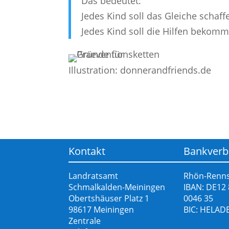
Das bedeutet:
Jedes Kind soll das Gleiche schaf
Jedes Kind soll die Hilfen bekomm
Illustration: donnerandfriends.de
Kontakt
Bankverb
Landratsamt
Rhön-Renns
Schmalkalden-Meiningen
IBAN: DE12
Obertshäuser Platz 1
0046 35
98617 Meiningen
BIC: HELAD
Zentrale