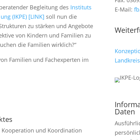
Fax: 0369
beratender Begleitung des
Instituts
E-Mail:
fb
ung (IKPE) [LINK]
soll nun die
Strukturen zu stärken und Angebote
Weiter
ektive von Kindern und Familien zu
uchen die Familien wirklich?“
Konzeptio
 von Familien und Fachexperten im
Landkrei
Informa
Daten
ktes
Ausführli
:
Kooperation und Koordination
persönlic