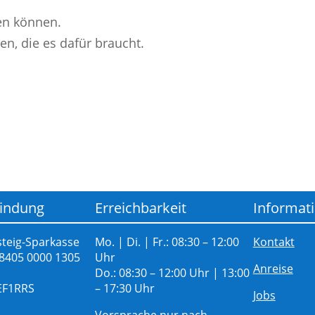
fen können.
en, die es dafür braucht.
indung
Erreichbarkeit
Informat
teig-Sparkasse
Mo. | Di. | Fr.: 08:30 – 12:00
Kontakt
 8405 0000 1305
Uhr
Anreise
Do.: 08:30 – 12:00 Uhr | 13:00
EF1RRS
– 17:30 Uhr
Jobs
Vorsprache nur nach